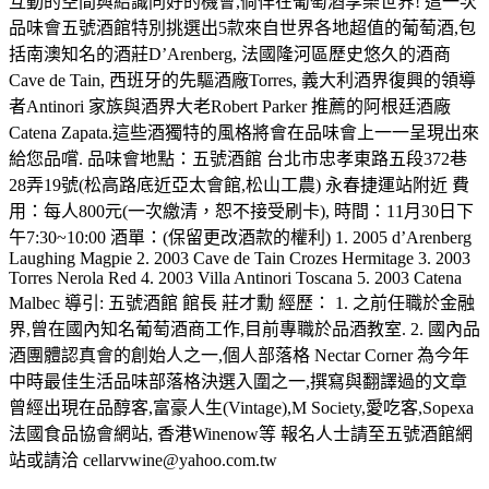
互動的空間與結識同好的機會,倘佯在葡萄酒享樂世界! 這一次
品味會五號酒館特別挑選出5款來自世界各地超值的葡萄酒,包
括南澳知名的酒莊D’Arenberg, 法國隆河區歷史悠久的酒商
Cave de Tain, 西班牙的先驅酒廠Torres, 義大利酒界復興的領導
者Antinori 家族與酒界大老Robert Parker 推薦的阿根廷酒廠
Catena Zapata.這些酒獨特的風格將會在品味會上一一呈現出來
給您品嚐. 品味會地點：五號酒館 台北市忠孝東路五段372巷
28弄19號(松高路底近亞太會館,松山工農) 永春捷運站附近 費
用：每人800元(一次繳清，恕不接受刷卡), 時間：11月30日下
午7:30~10:00 酒單：(保留更改酒款的權利) 1. 2005 d’Arenberg
Laughing Magpie 2. 2003 Cave de Tain Crozes Hermitage 3. 2003
Torres Nerola Red 4. 2003 Villa Antinori Toscana 5. 2003 Catena
Malbec 導引: 五號酒館 館長 莊才勳 經歷： 1. 之前任職於金融
界,曾在國內知名葡萄酒商工作,目前專職於品酒教室. 2. 國內品
酒團體認真會的創始人之一,個人部落格 Nectar Corner 為今年
中時最佳生活品味部落格決選入圍之一,撰寫與翻譯過的文章
曾經出現在品醇客,富豪人生(Vintage),M Society,愛吃客,Sopexa
法國食品協會網站, 香港Winenow等 報名人士請至五號酒館網
站或請洽 cellarvwine@yahoo.com.tw