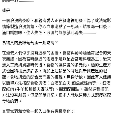
過那些酒 ...............
或是
一個浪漫的夜晚，和親密愛人正在餐廳裡用餐，為了效法電影
情節製造浪漫氣氛，你心血來潮點了一瓶酒，結果喝一口後，
滿口鐵鏽味，佳人失色，浪漫的氣氛就此消失.............
食物真的要跟葡萄酒一起吃嗎？
在過去人們似乎沒有這樣的困擾，食物與葡萄酒通常配合的天
衣無縫，因為當時釀造的酒幾乎是以配合當地料理為主；後來
進入工業與資訊時代後，食物的選擇變的多元化，酒的生產方
式也因科技進步許多，再加上運輸業的發達與新興產區的崛
起，食物與酒的配合反而變的複雜，無從所依，因此有人建議
以簡單方法搭配食物與酒：白酒配白肉(如魚或雞肉等) 、紅酒
配紅肉 (牛羊和鴨鵝肉野味等) 、甜酒配甜點， 雖然這種搭配
方法沒有創意，但是簡單好記，很多人就以這種方式選擇搭配
食物的酒。
其實當酒和食物一起入口後有幾種變化：