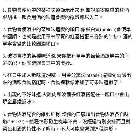
1. 食物會使酒中的某種味道顯示出來:例如說單寧厚重的紅酒
跟胡桃一起食用酒的味道會變的酸澀難以入口。
2. 食物會使酒中的某種味道變的順口:像蛋白質(protein)會使單
寧圓順，也就是說用單寧厚實的紅酒搭配三分熟的牛排，酒的
單寧會變的比較圓潤順口。
3. 破壞食物的某種味道:如果你把有單寧的葡萄酒跟鮮美的海
鮮搭配，你就能體會其中的奧妙...
4. 在口中加入新味道:例如：用金分黛(Zinfandel)這種葡萄釀出
來的酒跟食物搭配時，食物裡就像添加了莓果味道似了。
5. 出現的不好味道:火雞肉和波爾多紅酒搭配在一起口中會出
現金屬鐵鏽味。
6. 食物與酒配合的維妙維肖:整體的口感超出食物與酒各自味
道(1+1>2!)。這種情形發生機率不高，沒經過特別安排而且對
菜色和酒的特性不了解時，不大可能會遇到這種情形。