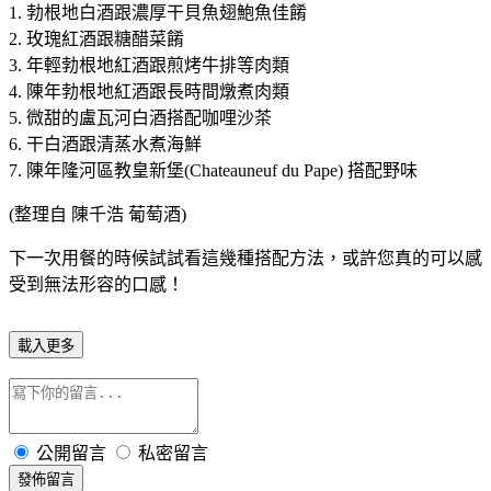
1. 勃根地白酒跟濃厚干貝魚翅鮑魚佳餚
2. 玫瑰紅酒跟糖醋菜餚
3. 年輕勃根地紅酒跟煎烤牛排等肉類
4. 陳年勃根地紅酒跟長時間燉煮肉類
5. 微甜的盧瓦河白酒搭配咖哩沙茶
6. 干白酒跟清蒸水煮海鮮
7. 陳年隆河區教皇新堡(Chateauneuf du Pape) 搭配野味
(整理自 陳千浩 葡萄酒)
下一次用餐的時候試試看這幾種搭配方法，或許您真的可以感
受到無法形容的口感！
載入更多
公開留言
私密留言
發佈留言