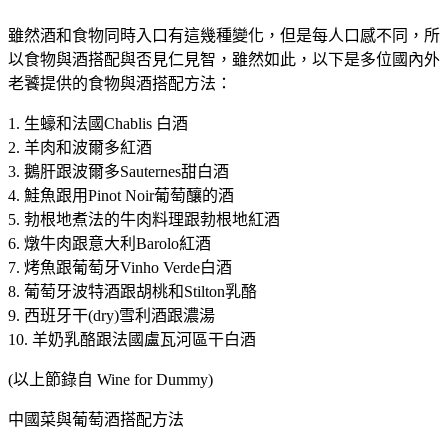
雖然酒和食物同時入口有這幾種變化，但是每人口感不同，所
以食物與酒搭配與否見仁見智，雖然如此，以下是多位國內外
老饕提供的食物與酒搭配方法：
1. 生蠔和法國Chablis 白酒
2. 羊肉和波爾多紅酒
3. 鵝肝跟波爾多Sauternes甜白酒
4. 鮭魚跟用Pinot Noir葡萄釀的酒
5. 勃根地煮法的牛肉料理跟勃根地紅酒
6. 燉牛肉跟意大利Barolo紅酒
7. 烤魚跟葡萄牙Vinho Verde白酒
8. 葡萄牙波特酒跟胡桃和Stilton乳酪
9. 西班牙干(dry)雪利酒跟濃湯
10. 羊奶乳酪跟法國盧瓦河區干白酒
(以上節錄自 Wine for Dummy)
中國菜與葡萄酒搭配方法