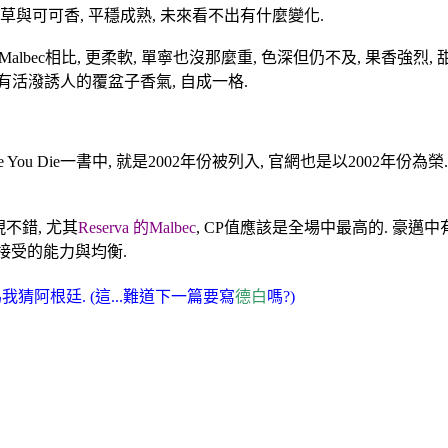
菸草與可可香, 平穩成熟, 未來看不出有什麼變化.
ahor的Malbec相比, 更柔軟, 單寧也沒那麼重, 色深但仍不及, 
但有活潑誘人的覆盆子香氣, 自成一格.
 Taste Before You Die一書中, 就是2002年份被列入, 官網也是以
都表現不錯, 尤其
Reserva 的Malbec
, CP值應該是全場中最高的. 豪邁
服你接受的能力與均衡.
我猜阿根廷. (這...難道下一篇要寫
德白
嗎?)