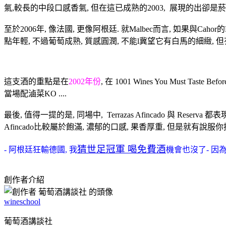
氣,較長的中段口感香氣, 但在這已成熟的2003, 展現的出卻是
至於2006年, 像法國, 更像阿根廷. 就Malbec而言, 如果與C
點年輕, 不過葡萄成熟, 質感圓潤, 不能l冀望它有白馬的細緻, 
這支酒的重點是在
2002年份
, 在 1001 Wines You Must
當場配滷菜KO ....
最後, 值得一提的是, 同場中, Terrazas Afincado 與 Reserva 
Afincado比較屬於飽滿, 濃郁的口感, 果香厚重, 但是就有說
猜世足冠軍 喝免費酒
- 阿根廷狂輸德國, 我
機會也沒了- 因為
創作者介紹
wineschool
葡萄酒講談社