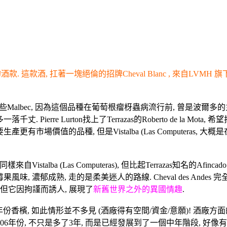
酒款. 這款酒, 扛著一塊絕倫的招牌Cheval Blanc , 來自LVMH
一些Malbec, 因為這個品種在葡萄根瘤枒蟲病流行前, 曾是波爾多的主力品種之
erre Lurton找上了Terrazas的Roberto de la Mota, 希
有市場價值的品種, 但是Vistalba (Las Computeras, 大
萄同樣來自Vistalba (Las Computeras), 但比起Terrazas知名
酒莓果風味, 濃郁成熟, 走的是柔美迷人的路線. Cheval des An
 但它因拘謹而誘人, 展現了
新舊世界之外的異國情趣
.
5年份, 這不是年份香檳, 如此情形並不多見 (酒廠得有空間/資金/意願)
2006年份, 不只是多了3年, 而是已經發展到了一個中年階段, 好