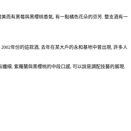
果香強烈, 甜美而有黑莓與黑櫻桃香氣, 有一點橘色花朵的芬芳. 整支酒有一
2002年份為榮. 2002年份的這款酒, 去年在某大戶的永和基地中曾出現, 許多人
中有纖細, 紫羅蘭與黑櫻桃的中段口感, 可以說是調配技藝的展現.