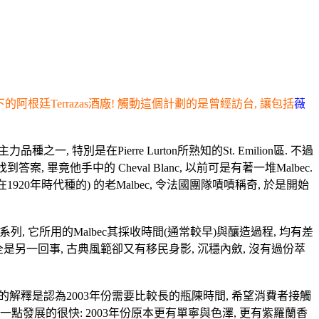
 旗下的阿根廷Terrazas酒廠! 觸動這個計劃的是曾經訪台, 讓包括
薇
一, 特別是在Pierre Lurton所熟知的St. Emilion區. 不過
望找到答案, 畢竟他手中的 Cheval Blanc, 以前可是有著一堆Malbec.
概是在1920年時代種的) 的老Malbec, 令法國團隊嘖嘖稱奇, 於是開始
的Afincado系列, 它所用的Malbec其採收時間(通常較早)與釀造過程, 均有差
des 完全是另一回事, 古典風範卻又有移民身影, 沉穩內斂, 沒有過份萃
! 酒廠方面的解釋是認為2003年份需要比較長的瓶陳時間, 希望消費者接觸
像有一點發展的很快: 2003年份原本更有單寧與色澤, 更有紫羅蘭香