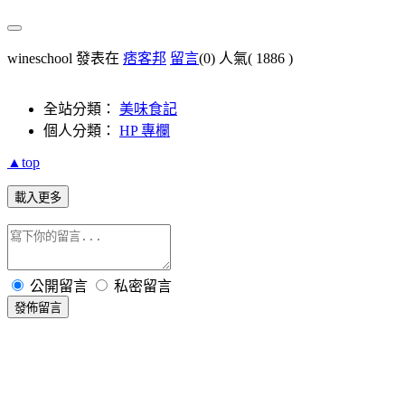
wineschool 發表在
痞客邦
留言
(0)
人氣(
1886
)
全站分類：
美味食記
個人分類：
HP 專欄
▲top
載入更多
公開留言
私密留言
發佈留言